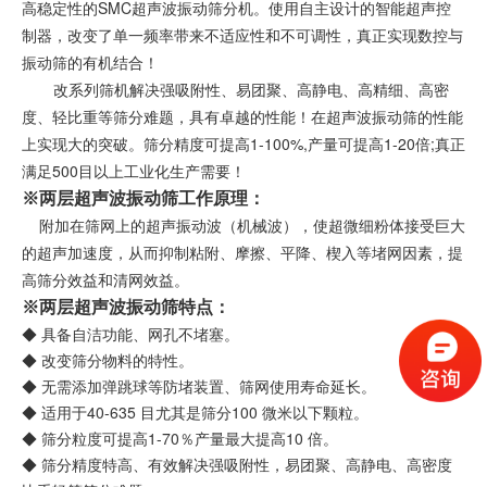
SMC
高稳定性的
超声波振动筛分机。使用自主设计的智能超声控
制器，改变了单一频率带来不适应性和不可调性，真正实现数控与
振动筛的有机结合！
改系列筛机解决强吸附性、易团聚、高静电、高精细、高密
度、轻比重等筛分难题，具有卓越的性能！在超声波振动筛的性能
1-100%,
1-20
;
上实现大的突破。筛分精度可提高
产量可提高
倍
真正
500
满足
目以上工业化生产需要！
※两层超声波振动筛
工作原理：
附加在筛网上的超声振动波（机械波），使超微细粉体接受巨大
的超声加速度，从而抑制粘附、摩擦、平降、楔入等堵网因素，提
高筛分效益和清网效益。
※
两层超声波振动筛
特点：
◆ 具备自洁功能、网孔不堵塞。
◆ 改变筛分物料的特性。
◆ 无需添加弹跳球等防堵装置、筛网使用寿命延长。
◆ 适用于40-635 目尤其是筛分100 微米以下颗粒。
◆ 筛分粒度可提高1-70％产量最大提高10 倍。
◆ 筛分精度特高、有效解决强吸附性，易团聚、高静电、高密度