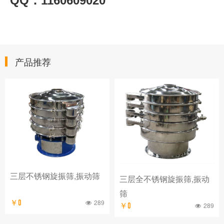
QQ
1160609020
：
产品推荐
三层不锈钢旋振筛,振动筛
三层全不锈钢旋振筛,振动
筛
289
￥0
289
￥0