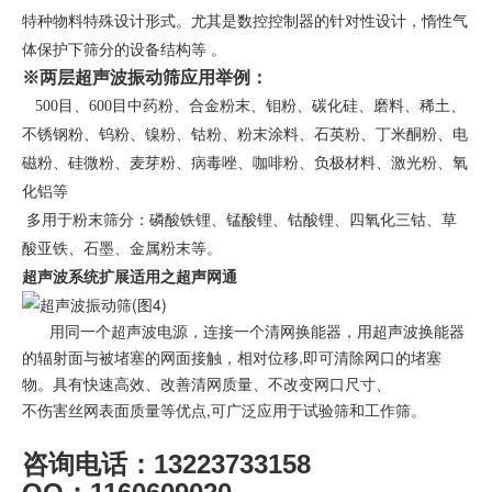
特种物料特殊设计形式。尤其是数控控制器的针对性设计，惰性气
体保护下筛分的设备结构等 。
※
两层超声波振动筛
应用举例：
500
目、600目中药粉、合金粉末、钼粉、碳化硅、磨料、稀土、
不锈钢粉、钨粉、镍粉、钴粉、粉末涂料、石英粉、丁米酮粉、电
磁粉、硅微粉、麦芽粉、病毒唑、咖啡粉、负极材料、激光粉、氧
化铝等
多用于粉末筛分：磷酸铁锂、锰酸锂、钴酸锂、四氧化三钴、
草
酸亚铁、石墨、金属粉末等。
超声波系统扩展适用之超声网通
用同一个超声波电源，连接一个清网换能器，用超声波换能器
的辐射面与被堵塞的网面接触，相对位移,即可清除网口的堵塞
物。具有快速高效、改善清网质量、不改变网口尺寸、
不伤害丝网表面质量等优点,可广泛应用于试验筛和工作筛。
13223733158
咨询电话：